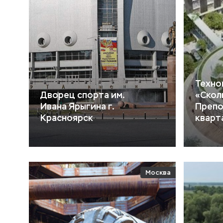
Техно
Дворец спорта им.
«Скол
Ивана Ярыгина г.
Препо
Красноярск
кварт
Москва