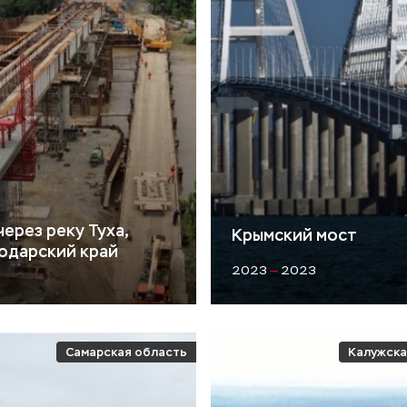
ерез реку Туха,
Крымский мост
одарский край
2023
—
2023
Самарская область
Калужска