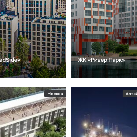
edSide»
ЖК «Ривер Парк»
Москва
Алта