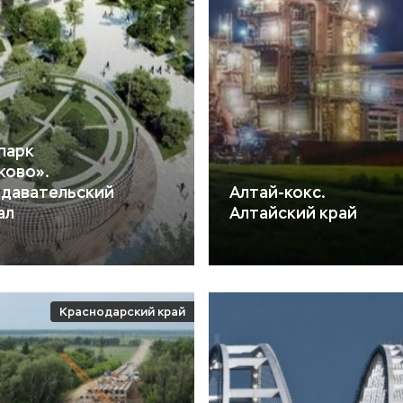
парк
ково».
давательский
Алтай-кокс.
ал
Алтайский край
Краснодарский край