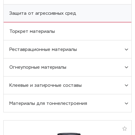
Полиуретановые составы
Защита от агрессивных сред
Эпоксидные покрытия
Торкрет материалы
Полиуретановые покрытия
Реставрационные материалы
Антистатические
Огнеупорные материалы
Пропитка для бетона
Материалы для санации
Клеевые и затирочные составы
Топпинги
Материалы для выравнивания
Для индукционных печей
Материалы для тоннелестроения
Материалы для кладки
Среднецементные бетоны
Клеи
Материалы для докомпоновки
Низкоцементные бетоны
Затирки
Тампонажное вяжущее