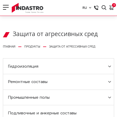
0
RU
RU
EN
Защита от агрессивных сред
ГЛАВНАЯ
ПРОДУКТЫ
ЗАЩИТА ОТ АГРЕССИВНЫХ СРЕД
Гидроизоляция
Ремонтные составы
Полимерцементная гидроизоляция
Промышленные полы
Инъекционная гидроизоляция
Ремонтные составы
Подливочные и анкерные составы
Ленты и сопутствующие материалы
Антикоррозийные составы
Цементные наливные полы