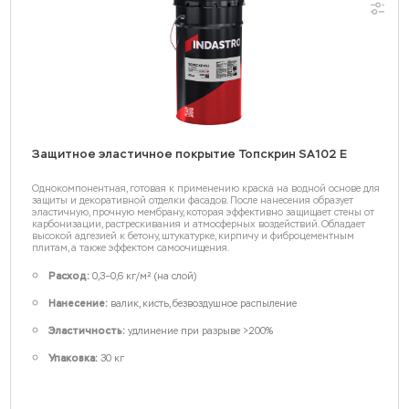
Грунты
Мертель огнеупорный
Тампонажные смеси
Интерьерные краски
Набивные массы для тепловых агрегатов
Спец. растворы
Противопригарные покрытия
Защитное эластичное покрытие Топскрин SA102 E
Фасадные краски
Однокомпонентная, готовая к применению краска на водной основе для
защиты и декоративной отделки фасадов. После нанесения образует
эластичную, прочную мембрану, которая эффективно защищает стены от
карбонизации, растрескивания и атмосферных воздействий. Обладает
высокой адгезией к бетону, штукатурке, кирпичу и фиброцементным
плитам, а также эффектом самоочищения.
Расход:
0,3–0,6 кг/м² (на слой)
Нанесение:
валик, кисть, безвоздушное распыление
Эластичность:
удлинение при разрыве >200%
Упаковка:
30 кг