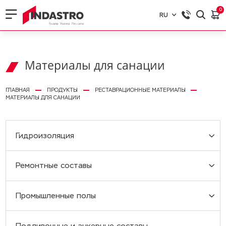
0
RU
RU
EN
Материалы для санации
ГЛАВНАЯ
ПРОДУКТЫ
РЕСТАВРАЦИОННЫЕ МАТЕРИАЛЫ
МАТЕРИАЛЫ ДЛЯ САНАЦИИ
Гидроизоляция
Ремонтные составы
Полимерцементная гидроизоляция
Промышленные полы
Инъекционная гидроизоляция
Ремонтные составы
Подливочные и анкерные составы