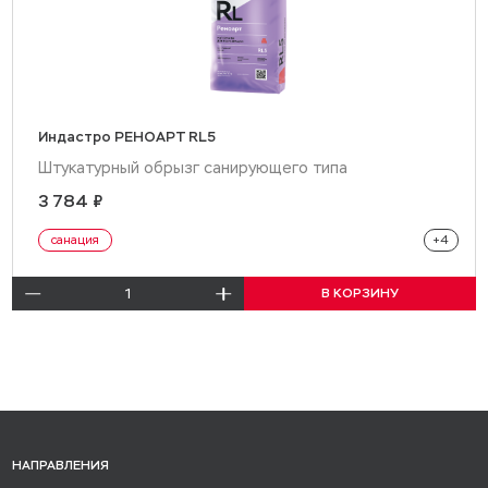
Индастро РЕНОАРТ RL5
Штукатурный обрызг санирующего типа
3 784 ₽
санирующий обрызг
санация
+4
система санации
В КОРЗИНУ
реставрация
сухая смесь реставрационная
НАПРАВЛЕНИЯ