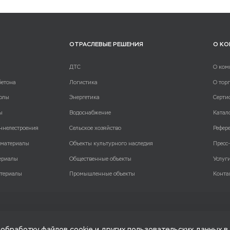
ОТРАСЛЕВЫЕ РЕШЕНИЯ
О К
ДТС
О ком
бетона
Логистика
О тор
олы
Энергетика
Серти
ы
Водоснабжение
Катал
ннелестроения
Сельское хозяйство
Рефер
 материалы
Объекты культурного наследия
Пресс
ериалы
Общественные объекты
Услуг
териалы
Промышленные объекты
Конта
обработку файлов cookie и других пользовательских данных в