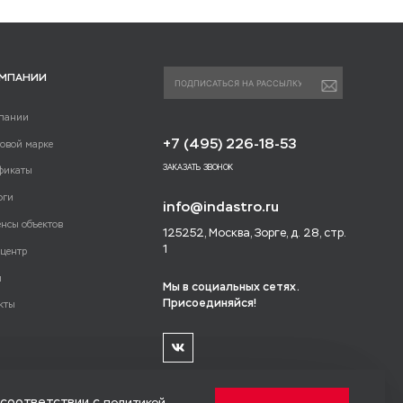
ОМПАНИИ
пании
+7 (495) 226-18-53
говой марке
ЗАКАЗАТЬ ЗВОНОК
фикаты
оги
info@indastro.ru
енсы объектов
125252, Москва, Зорге, д. 28, стр.
1
-центр
и
Мы в социальных сетях.
Присоединяйся!
кты
 соответствии с
политикой