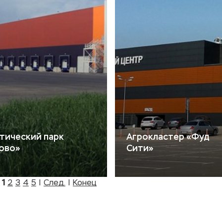
тический парк
Агрокластер «Фуд
ово»
Сити»
|
1
2
3
4
5
|
След.
|
Конец