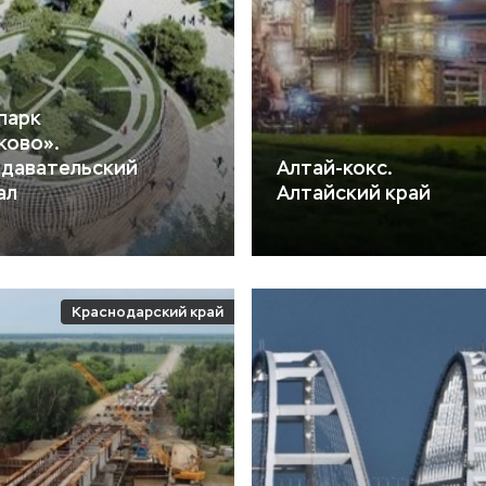
парк
ково».
давательский
Алтай-кокс.
ал
Алтайский край
Краснодарский край