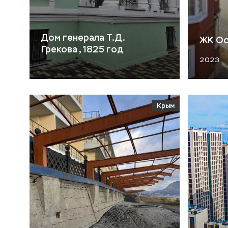
Дом генерала Т.Д.
ЖК Ос
Грекова , 1825 год
2023
Крым