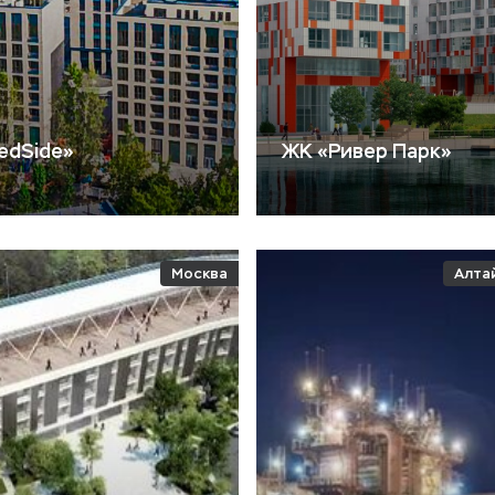
edSide»
ЖК «Ривер Парк»
Москва
Алта