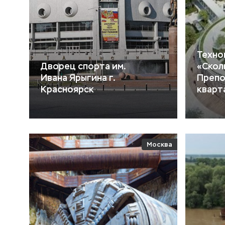
Техно
Дворец спорта им.
«Скол
Ивана Ярыгина г.
Препо
Красноярск
кварт
Москва