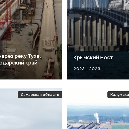
ерез реку Туха,
Крымский мост
одарский край
2023
—
2023
Самарская область
Калужска