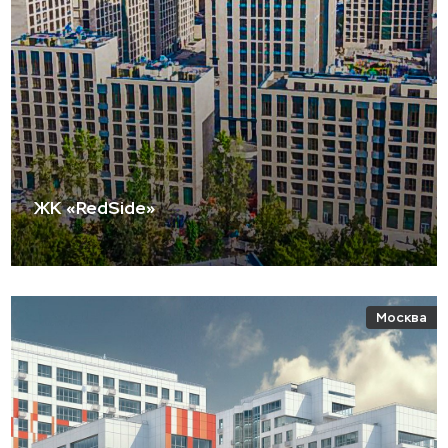
ЖК «RedSide»
Москва