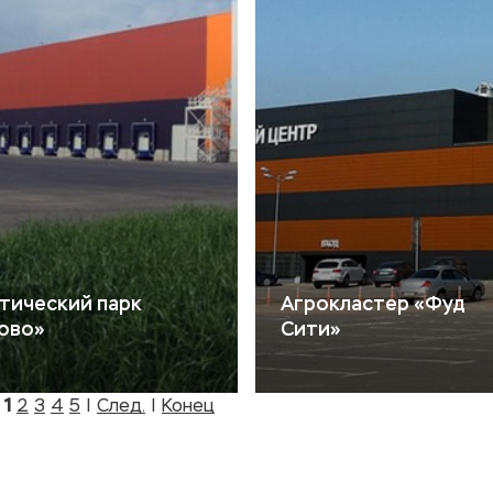
тический парк
Агрокластер «Фуд
ово»
Сити»
|
1
2
3
4
5
|
След.
|
Конец