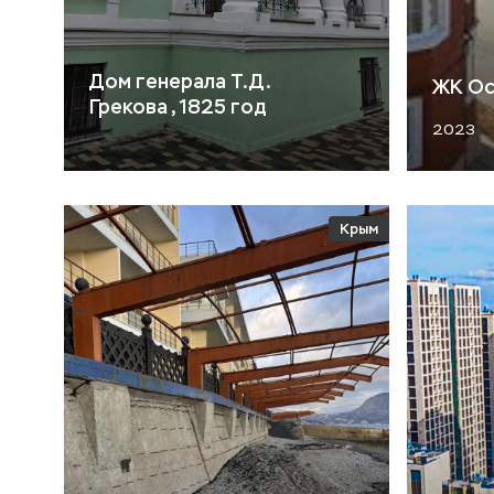
Дом генерала Т.Д.
ЖК Ос
Грекова , 1825 год
2023
Крым