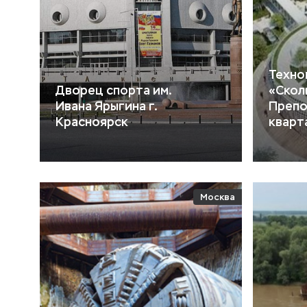
Техно
Дворец спорта им.
«Скол
Ивана Ярыгина г.
Препо
Красноярск
кварт
Москва