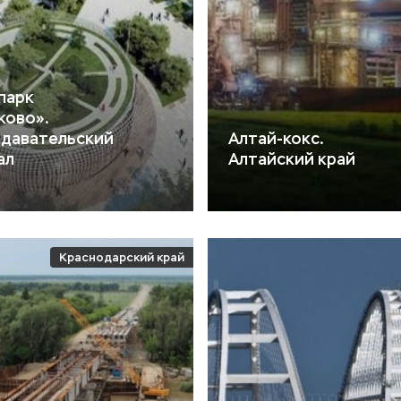
парк
ково».
давательский
Алтай-кокс.
ал
Алтайский край
Краснодарский край