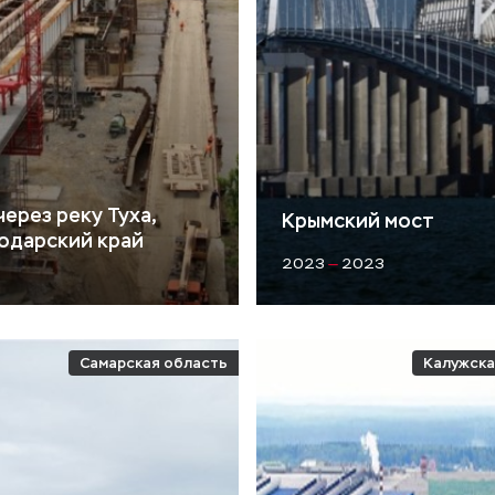
ерез реку Туха,
Крымский мост
одарский край
2023
—
2023
Самарская область
Калужска