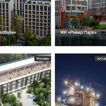
edSide»
ЖК «Ривер Парк»
Москва
Алта