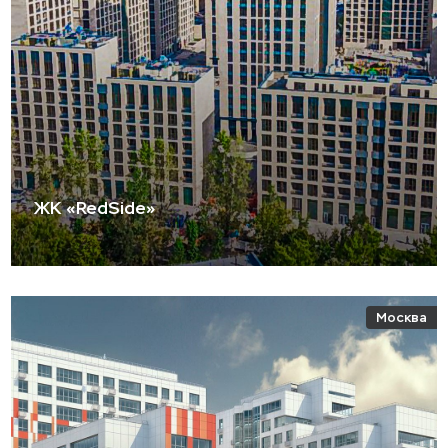
ЖК «RedSide»
Москва