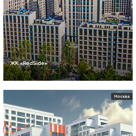
ЖК «RedSide»
Москва