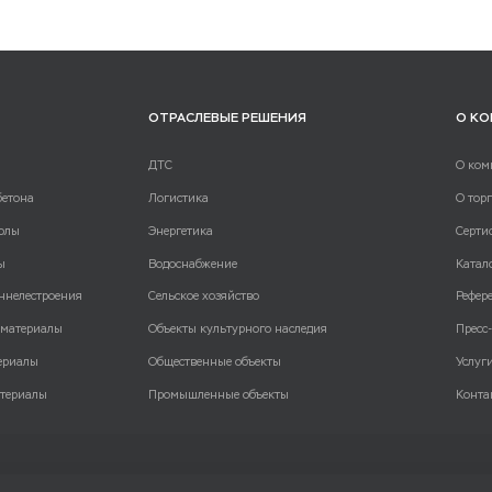
ОТРАСЛЕВЫЕ РЕШЕНИЯ
О К
ДТС
О ком
бетона
Логистика
О тор
олы
Энергетика
Серти
ы
Водоснабжение
Катал
ннелестроения
Сельское хозяйство
Рефер
 материалы
Объекты культурного наследия
Пресс
ериалы
Общественные объекты
Услуг
териалы
Промышленные объекты
Конта