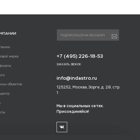
ОМПАНИИ
пании
+7 (495) 226-18-53
говой марке
ЗАКАЗАТЬ ЗВОНОК
фикаты
оги
info@indastro.ru
енсы объектов
125252, Москва, Зорге, д. 28, стр.
1
-центр
и
Мы в социальных сетях.
Присоединяйся!
кты