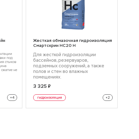
айн
Жесткая обмазочная гидроизоляция
Смартскрин HC20 H
ентации
Для жесткой гидроизоляции
вки под
бассейнов, резервуаров,
ия стыков
подземных сооружений, а также
щина
а сжатие не
полов и стен во влажных
помещениях.
3 325 ₽
й состав
жесткая гидроизоляция
+4
гидроизоляция
+2
ичивания
обмазочная гидроизоляция
шленного
удования
х частей
колонн