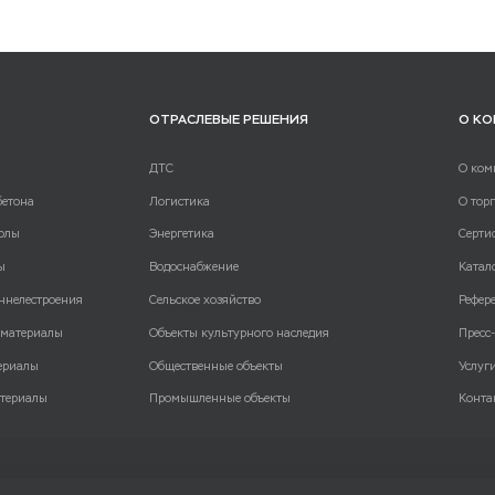
ОТРАСЛЕВЫЕ РЕШЕНИЯ
О К
ДТС
О ком
бетона
Логистика
О тор
олы
Энергетика
Серти
ы
Водоснабжение
Катал
ннелестроения
Сельское хозяйство
Рефер
 материалы
Объекты культурного наследия
Пресс
ериалы
Общественные объекты
Услуг
териалы
Промышленные объекты
Конта