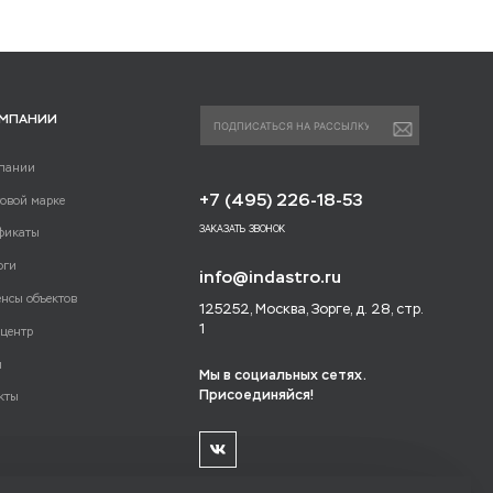
ОМПАНИИ
пании
+7 (495) 226-18-53
говой марке
ЗАКАЗАТЬ ЗВОНОК
фикаты
оги
info@indastro.ru
енсы объектов
125252, Москва, Зорге, д. 28, стр.
1
-центр
и
Мы в социальных сетях.
Присоединяйся!
кты