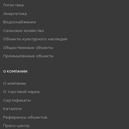
Логистика
способом необходимо сначала нанести тонкий
Энергетика
контактный слой на подготовленное и слегка
Водоснабжение
влажное основание, а затем постепенно
Сельское хозяйство
нанести желаемую толщину нанесения на
Объекты культурного наследия
подготовленную поверхность (от 5 до 50 мм).
Общественные объекты
Промышленные объекты
О КОМПАНИИ
О компании
О торговой марке
Сертификаты
Каталоги
Референсы объектов
Пресс-центр