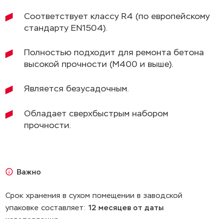
Соответствует классу R4 (по европейскому
стандарту EN1504).
Полностью подходит для ремонта бетона
высокой прочности (М400 и выше).
Является безусадочным.
Обладает сверхбыстрым набором
прочности.
Область применения
Технические характеристики
Проведение работ
Объекты
Важно
Ремонтный состав Профскрин RC60 RLq
Подготовка основания
Собор Казанской
Срок хранения в сухом помещении в заводской
Марочная прочность,
20
применяется для конструкционного ремонта
иконы Божий
МПа 2 часа, не менее
упаковке составляет:
12 месяцев от даты
Матери
Основание должно быть чистым, прочным и
бетонных конструкций