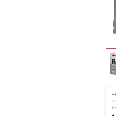
Р
р
В 