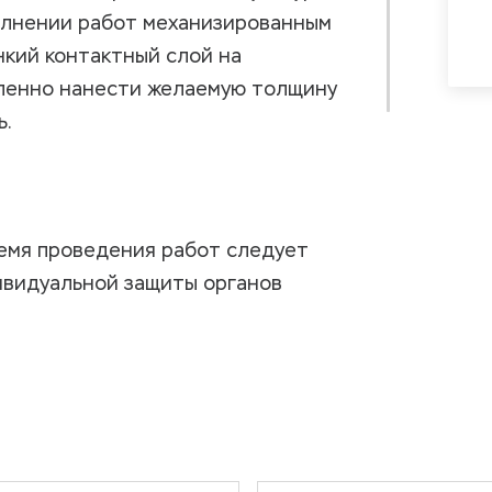
полнении работ механизированным
кий контактный слой на
епенно нанести желаемую толщину
.
емя проведения работ следует
ивидуальной защиты органов
адании раствора в глаза и на кожу
воды. Если раздражение не
 предоставив информацию о
применяется для конструкционного
ном для детей месте.
1.25
укций.
ой температуре воздуха,