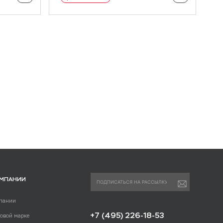
 бетона R3
ремонт бетона R3
 бетона R4
ремонт бетона R4
она для B35
ОМПАНИИ
пании
+7 (495) 226-18-53
говой марке