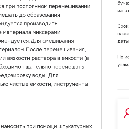
бума
ка при постоянном перемешивании
изго
емешать до образования
ендуется производить
Срок
е материала миксерами
плас
омендуется. Для смешивания
даты
териалом. После перемешивания,
Не и
и вязкости раствора в емкости (в
упако
обходимо тщательно перемешать
редозировку воды! Для
ько чистые емкости, инструменты
 наносить при помощи штукатурных