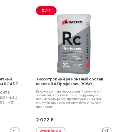
ХИТ
нтный
Тиксотропный ремонтный состав
А
н RC45 F
класса R4 Профскрин RC60
П
Высокопрочный безусадочный ремонтный
монта
А
состав тиксотропного типа, содержащий
B30-B40.
полимерную фибру, предназначенный для
0...+10
конструкционного ремонта бетона высокой
прочности
2 072 ₽
4
онт бетона
конструкционный ремонт бетона
+4
ремонт бетона
+3