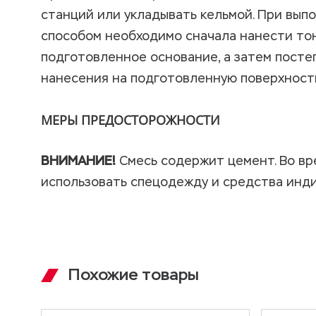
станций или укладывать кельмой. При вы
способом необходимо сначала нанести тон
подготовленное основание, а затем пост
нанесения на подготовленную поверхность
МЕРЫ ПРЕДОСТОРОЖНОСТИ
ВНИМАНИЕ!
Смесь содержит цемент. Во вр
использовать спецодежду и средства инд
Область применения
Технические характеристики
Проведение работ
дыхания, зрения, кожных покровов. При поп
тщательно промыть большим количеством 
проходит, то следует обратиться к врачу,
Ремонтный состав Профскрин RC45-1.25F 
Приготовление раствора
свойствах материала. Хранить в недоступ
Максимальная крупность заполнителя,
Похожие товары
ремонта в зимний период бетонных констр
мм, не более
Для затворения раствора при отрицательн