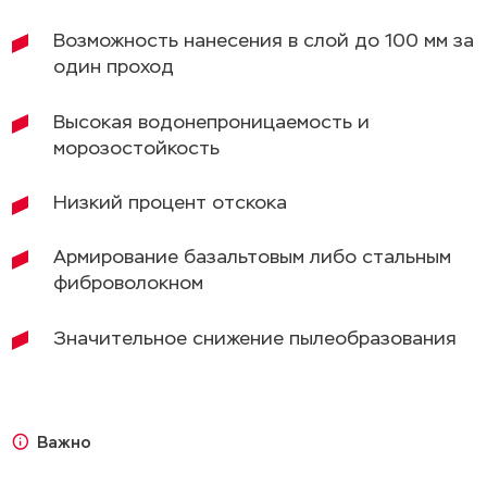
Возможность нанесения в слой до 100 мм за
один проход
Высокая водонепроницаемость и
морозостойкость
Низкий процент отскока
Армирование базальтовым либо стальным
фиброволокном
Значительное снижение пылеобразования
Область применения
Технические характеристики
Проведение работ
Важно
Крафтор SC30-2.5 D применяется как в новом
Подготовка основания