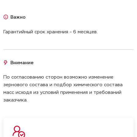
Технические характеристики
Важно
Гарантийный срок хранения – 6 месяцев.
Наименование
Индастро Firebond INМIX
параметра
93
Состояние поставки
Cухая зернистая смесь
Внимание
Назначение
Обмазка катушки
По согласованию сторон возможно изменение
индуктора
зернового состава и подбор химического состава
масс исходя из условий применения и требований
Рекомендуемая
1800°С
заказчика.
температура
применения, не более,
°С
Способ нанесения
Затирка, обмазка