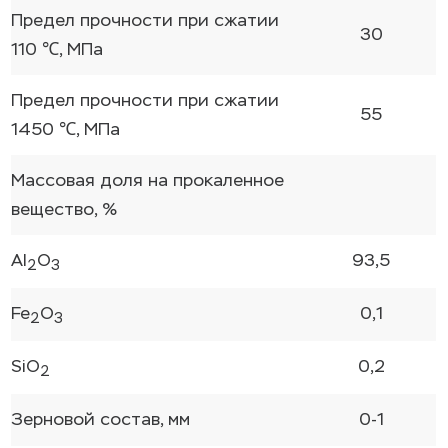
Предел прочности при сжатии
30
110 ℃, МПа
Предел прочности при сжатии
55
1450 ℃, МПа
Массовая доля на прокаленное
вещество, %
Al
O
93,5
2
3
Fe
O
0,1
2
3
SiO
0,2
2
Зерновой состав, мм
0-1