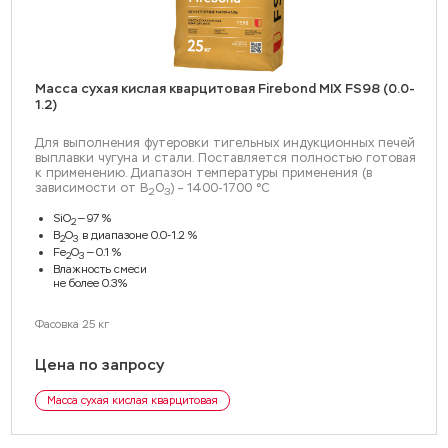
Масса сухая кислая кварцитовая Firebond MIX FS98 (0.0-
1.2)
Для выполнения футеровки тигельных индукционных печей
выплавки чугуна и стали. Поставляется полностью готовая
к применению.
Диапазон температуры применения (в
зависимости от B
O
) – 1400-1700 °С
2
3
SiO
— 97 %
2
B
O
в диапазоне 0.0-1.2 %
2
3
Fe
O
— 0.1 %
2
3
Влажность смеси
не более 0.3%
Фасовка 25 кг
Цена по запросу
Масса сухая кислая кварцитовая