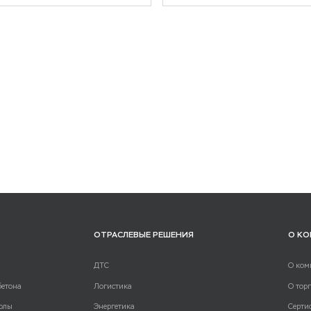
ОТРАСЛЕВЫЕ РЕШЕНИЯ
О К
ДТС
О ком
бетона
Логистика
О тор
олы
Энергетика
Серти