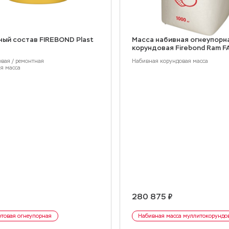
ый состав FIREBOND Plast
Масса набивная огнеупорн
корундовая Firebond Ram F
вая / ремонтная
Набивная корундовая масса
я масса
280 875 ₽
отовая огнеупорная
Набивная масса муллитокорундо