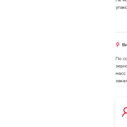
упако
0-5
В
1400-1700
По с
зерн
масс
98.2
зака
2
0.1