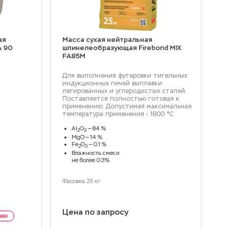
ая
Масса сухая нейтральная
Ма
A 90
шпинелеобразующая Firebond MIX
Об
FА85M
ин
Для выполнения футеровки тигельных
индукционных печей выплавки
легированных и углеродистых сталей.
Поставляется полностью готовая к
применению. Допустимая максимальная
температура применения - 1800 °С
Al
O
— 84 %
2
3
MgO — 14 %
Fe
O
— 0.1 %
2
3
Влажность смеси
не более 0.3%
Фасовка 25 кг
8
Цена по запросу
вая