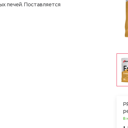
ых печей. Поставляется
Р
р
В 