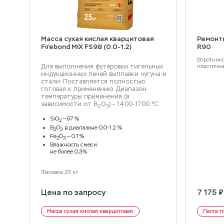
ных
Масса сухая кислая кварцитовая
Ремонтн
02
Firebond MIX FS98 (0.0-1.2)
R90
ющих
Воротнико
Для выполнения футеровки тигельных
пластична
индукционных печей выплавки чугуна и
стали. Поставляется полностью
готовая к применению.
Диапазон
температуры применения (в
зависимости от B
O
) – 1400-1700 °С
2
3
SiO
— 97 %
2
B
O
в диапазоне 0.0-1.2 %
2
3
Fe
O
— 0.1 %
2
3
Влажность смеси
не более 0.3%
Фасовка 25 кг
Цена по запросу
7 175 ₽
Масса сухая кислая кварцитовая
Паста г