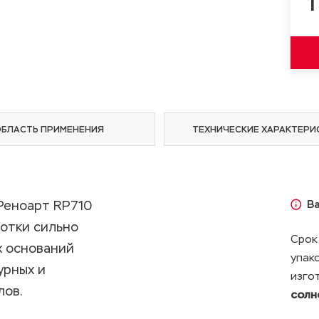
1
ОБЛАСТЬ ПРИМЕНЕНИЯ
ТЕХНИЧЕСКИЕ ХАРАКТЕРИ
Реноарт RP710
В
отки сильно
Срок
х оснований
упак
урных и
изго
лов.
солн