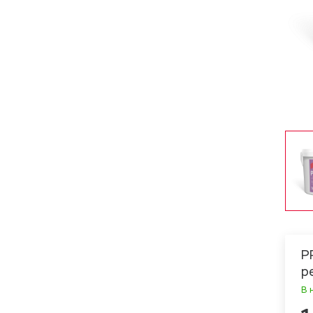
Р
р
В 