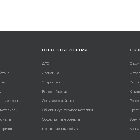
ОТРАСЛЕВЫЕ РЕШЕНИЯ
О К
ДТС
О ком
бетона
Логистика
О тор
олы
Энергетика
Серти
ы
Водоснабжение
Катал
ннелестроения
Сельское хозяйство
Рефер
 материалы
Объекты культурного наследия
Пресс
ериалы
Общественные объекты
Услуг
териалы
Промышленные объекты
Конта