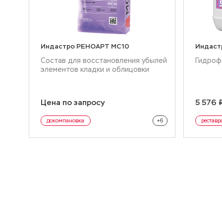
Индастро РЕНОАРТ MC10
Индаст
Состав для восстановления убылей
Гидроф
элементов кладки и облицовки
Цена по запросу
5 576 
ция
+2
реставрация
докомпановка
+6
реставр
ная
докампановка
докомпоновка кирпича
докомпоновка камня
докомпоновка лепнины
сухая смесь реставрационная