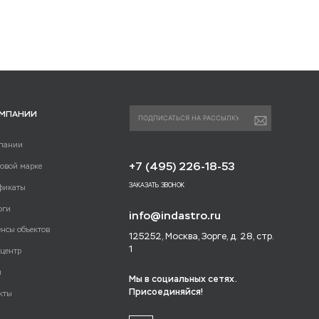
ОМПАНИИ
пании
+7 (495) 226-18-53
говой марке
ЗАКАЗАТЬ ЗВОНОК
фикаты
оги
info@indastro.ru
енсы объектов
125252, Москва, Зорге, д. 28, стр.
1
-центр
и
Мы в социальных сетях.
Присоединяйся!
кты