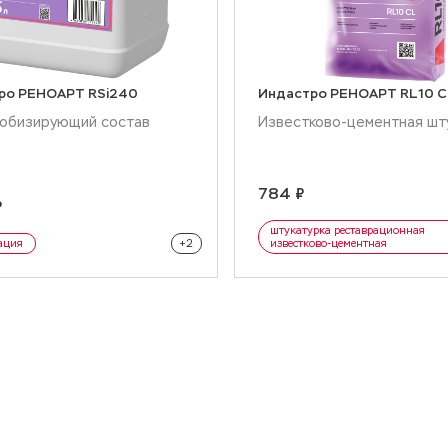
ро РЕНОАРТ RSi240
Индастро РЕНОАРТ RL10 C
обизирующий состав
Известково-цементная шт
784 ₽
₽
р
штукатурка реставрационная
гидрофобизатор
ация
+2
известково-цементная
сухая смесь реста
защита фасада