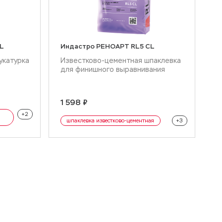
L
Индастро РЕНОАРТ RL5 CL
И
(
укатурка
Известково-цементная шпаклевка
К
для финишного выравнивания
р
6
1 598 ₽
еставрация
+2
реставрация
шпаклевка известково-цементная
+3
врационная
сухая смесь реставрационная
обмазка под рукавичку