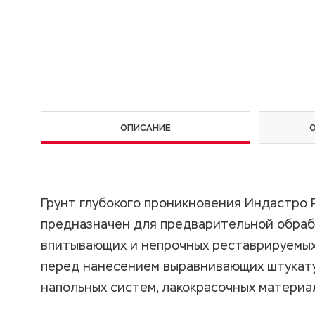
ОПИСАНИЕ
Грунт глубокого проникновения Индастро 
предназначен для предварительной обраб
впитывающих и непрочных реставрируемы
перед нанесением выравнивающих штукат
напольных систем, лакокрасочных материа
Область применения
Технические характеристики
Проведение работ