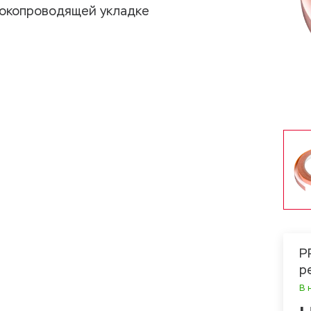
токопроводящей укладке
Р
р
В 