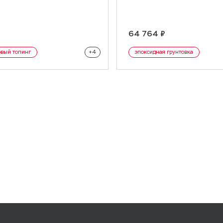
оверх медной ленты на отводной
по укладке.
64 764 ₽
левелайн
эпоксидные
овый топинг
+4
эпоксидная грунтовка
упрочняющая смесь
полим
топинги
промышленные полы
цветные эпокс