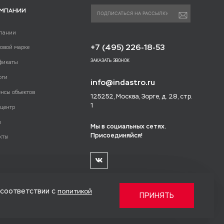
ОМПАНИИ
пании
+7 (495) 226-18-53
говой марке
ЗАКАЗАТЬ ЗВОНОК
фикаты
оги
info@indastro.ru
енсы объектов
125252, Москва, Зорге, д. 28, стр.
1
-центр
и
Мы в социальных сетях.
Присоединяйся!
кты
 соответствии с
политикой
ПРИНЯТЬ
Политика конфиденциальности
Карта сайта