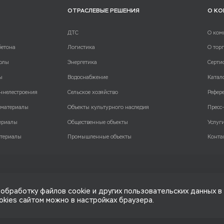
ОТРАСЛЕВЫЕ РЕШЕНИЯ
О К
ДТС
О ком
бетона
Логистика
О тор
олы
Энергетика
Серти
ы
Водоснабжение
Катал
ннелестроения
Сельское хозяйство
Рефер
 материалы
Объекты культурного наследия
Пресс
ериалы
Общественные объекты
Услуг
териалы
Промышленные объекты
Конта
обработку файлов cookie и других пользовательских данных в
okies сайтом можно в настройках браузера.