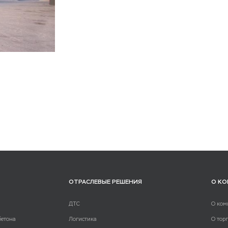
ОТРАСЛЕВЫЕ РЕШЕНИЯ
О К
ДТС
О ком
бетона
Логистика
О тор